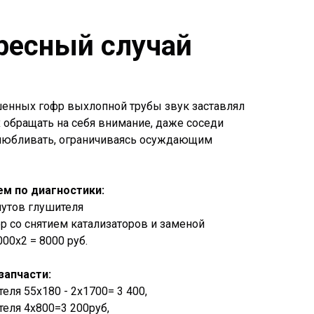
ресный случай
шенных гофр выхлопной трубы звук заставлял
обращать на себя внимание, даже соседи
любливать, ограничиваясь осуждающим
м по диагностики:
мутов глушителя
р со снятием катализаторов и заменой
00х2 = 8000 руб.
запчасти:
еля 55x180 - 2х1700= 3 400,
еля 4х800=3 200руб,