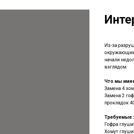
Инте
Из-за разру
окружающих 
начали недо
взглядом.
Что мы имее
Замена 4 хо
Замена 2 гоф
прокладок 40
Требуемые 
Гофра глушит
Хомут глушит