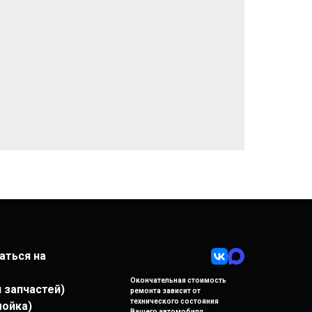
аться на
Окончательная стоимость
ел запчастей)
ремонта
зависит от
технического состояния
омойка)
Вашего автомобиля.