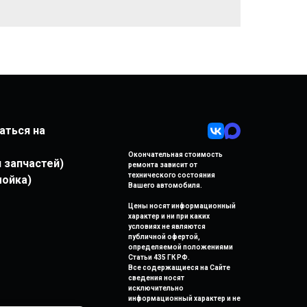
аться на
Окончательная стоимость
ел запчастей)
ремонта
зависит от
технического состояния
омойка)
Вашего автомобиля.
Цены носят информационный
характер и ни при каких
условиях не являются
публичной офертой,
определяемой положениями
Статьи 435 ГК РФ.
Все содержащиеся на Сайте
сведения носят
исключительно
информационный характер и не