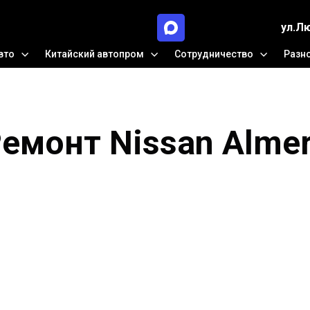
ул.Л
вто
Китайский автопром
Сотрудничество
Разн
емонт Nissan Alme