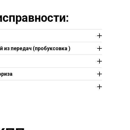
справности:
й из передач (пробуксовка )
фриза