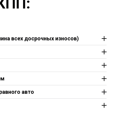
КПП:
ина всех досрочных износов)
ем
равного авто