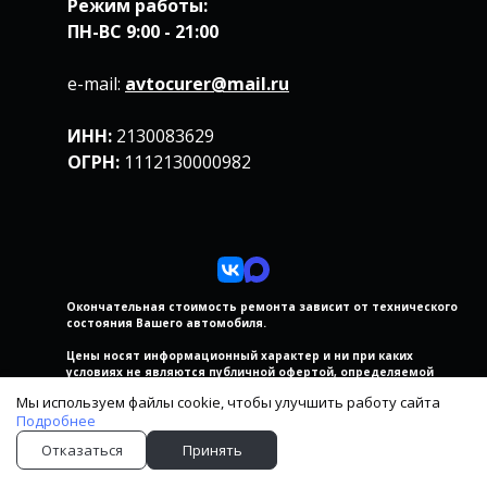
Режим работы:
ПН-ВС
9:00 - 21:00
e-mail:
avtocurer@mail.ru
ИНН:
2130083629
ОГРН:
1112130000982
Окончательная стоимость ремонта
зависит от технического
состояния
Вашего автомобиля.
Цены носят информационный характер и ни при каких
условиях не являются публичной офертой, определяемой
положениями Статьи 435 ГК РФ.
Мы используем файлы cookie, чтобы улучшить работу сайта
Все содержащиеся на Сайте сведения носят исключительно
Подробнее
информационный характер и не является исчерпывающими
Отказаться
Принять
*подробности у мастеров-приемщиков