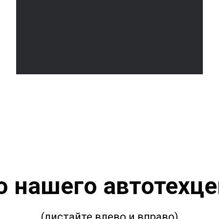
о нашего автотехце
(листайте влево и вправо)